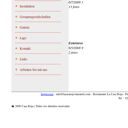
6/7/2008 1
Installation
13 fotos
Groupengesellschaften
Galerie
Lage
Exteriores
6/5/2008 9
Kontakt
2 fotos
Links
Arbeiten Sie mit uns
Impressum
-
info@lacasaroja-lanzarote.com
- Restaurante La Casa Roja - 
Tel. : 
� 2008 Casa Roja | Todos los derechos reservados