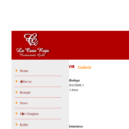
Galerie
Home
Bodega
�ber us
8/1/2008 1
3 fotos
Rezepte
News
f�r Gruppen
Keller
Interiores