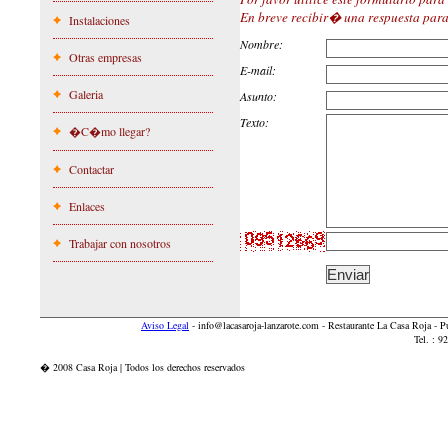
En breve recibir� una respuesta para 
Instalaciones
Nombre:
Otras empresas
E-mail:
Galeria
Asunto:
Texto:
�C�mo llegar?
Contactar
Enlaces
Trabajar con nosotros
Aviso Legal
-
info@lacasaroja-lanzarote.com
- Restaurante La Casa Roja - 
Tel. : 
� 2008 Casa Roja | Todos los derechos reservados