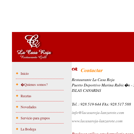
Contactar
Inicio
Restaurante La Casa Roja
�Quienes somos?
Puerto Deportivo Marina Rubic�n - 3
ISLAS CANARIAS
Recetas
Tel. : 928 519 644 FAx: 928 517 588
Novedades
info@lacasaroja-lanzarote.com
Servicio para grupos
www.lacasaroja-lanzarote.com
La Bodega
Por favor utilice este formulario para