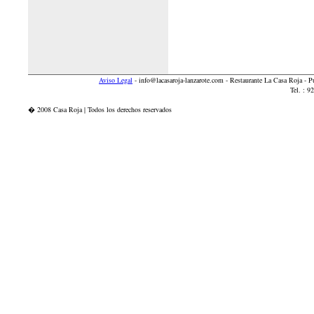
Aviso Legal
-
info@lacasaroja-lanzarote.com
- Restaurante La Casa Roja - 
Tel. : 
� 2008 Casa Roja | Todos los derechos reservados